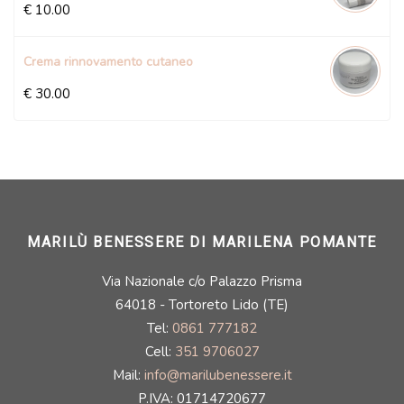
€
10.00
Crema rinnovamento cutaneo
€
30.00
MARILÙ BENESSERE DI MARILENA POMANTE
Via Nazionale c/o Palazzo Prisma
64018 - Tortoreto Lido (TE)
Tel:
0861 777182
Cell:
351 9706027
Mail:
info@marilubenessere.it
P.IVA: 01714720677