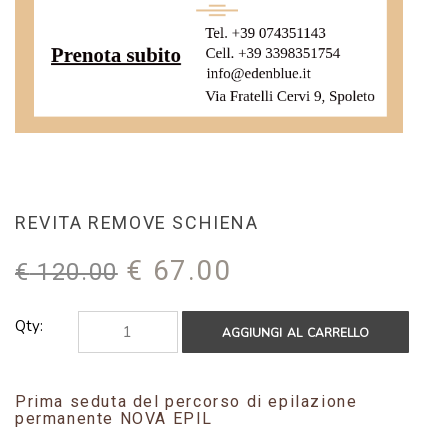
REVITA REMOVE SCHIENA
Il
Il
€
67.00
€
120.00
prezzo
prezzo
originale
attuale
Qty:
AGGIUNGI AL CARRELLO
era:
è:
€ 120.00.
€ 67.00.
Prima seduta del percorso di epilazione
permanente NOVA EPIL