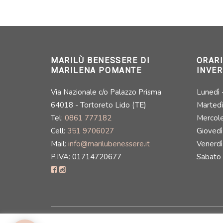
MARILÙ BENESSERE DI
ORAR
MARILENA POMANTE
INVE
Via Nazionale c/o Palazzo Prisma
Lunedì
64018 - Tortoreto Lido (TE)
Martedì
Tel:
0861 777182
Mercole
Cell:
351 9706027
Giovedì
Mail:
info@marilubenessere.it
Venerdì
P.IVA: 01714720677
Sabato 