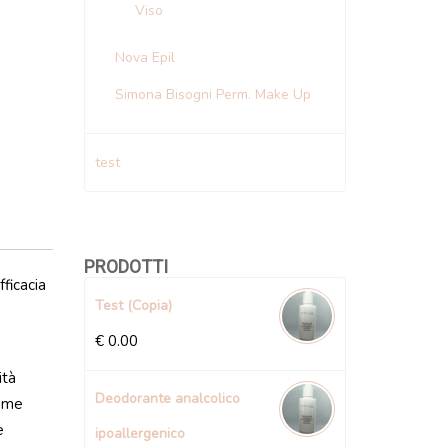
Viso
Nova Epil
Simona Bisogni Perm. Make Up
test
PRODOTTI
ficacia
Test (Copia)
€
0.00
ità
Deodorante analcolico
come
e
ipoallergenico