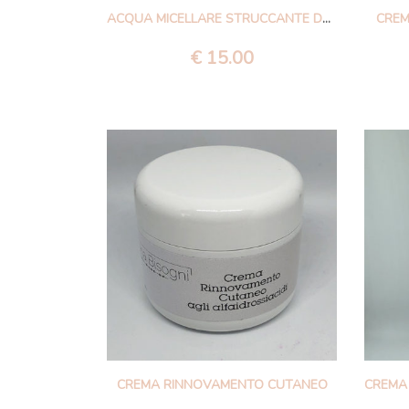
ACQUA MICELLARE STRUCCANTE DELICATO VISO E OCCHI
CREM
€
15.00
CREMA RINNOVAMENTO CUTANEO