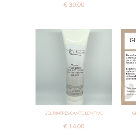
€
30.00
GEL RINFRESCANTE LENITIVO
G
€
14.00