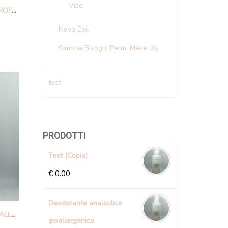
Viso
CREMA PELLI SENSIBILI SENZA PROFUMO
Nova Epil
Simona Bisogni Perm. Make Up
test
PRODOTTI
Test (Copia)
€
0.00
Deodorante analcolico
DEODORANTE ANALCOLICO IPOALLERGENICO
ipoallergenico