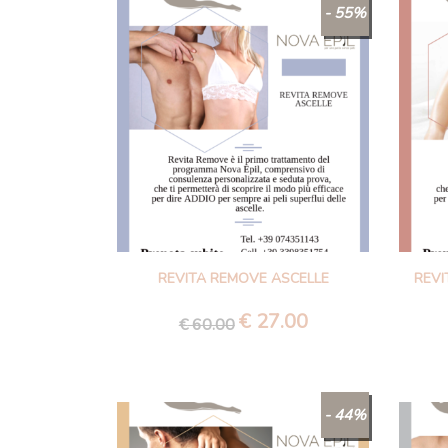
- 55%
REVITA REMOVE ASCELLE
REVI
€
27.00
Il
Il
€
60.00
prezzo
prezzo
originale
attuale
era:
è:
- 44%
€ 60.00.
€ 27.00.