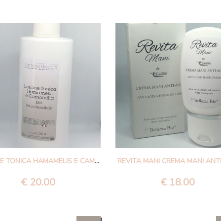
LOZIONE TONICA HAMAMELIS E CAMOMILLA
REVITA MANI CREMA MANI ANT
€
20.00
€
18.00