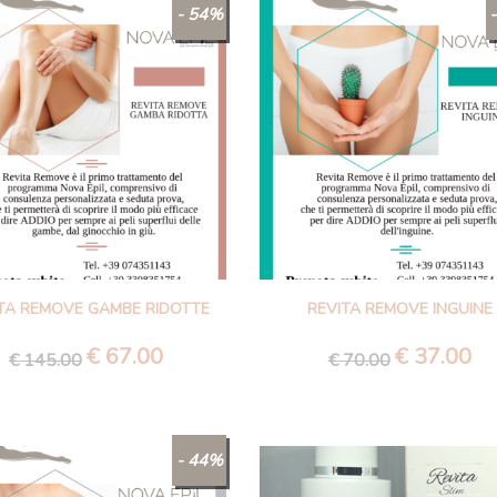
- 54%
TA REMOVE GAMBE RIDOTTE
REVITA REMOVE INGUINE
€
67.00
€
37.00
Il
Il
Il
Il
€
145.00
€
70.00
prezzo
prezzo
prezzo
pre
originale
attuale
originale
att
era:
è:
era:
è:
- 44%
€ 145.00.
€ 67.00.
€ 70.00.
€ 3